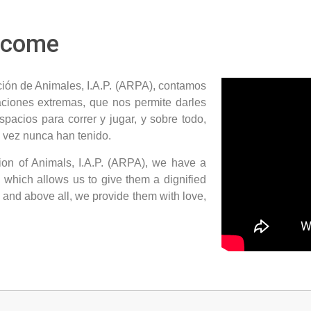
elcome
ción de Animales, I.A.P. (ARPA), contamos
aciones extremas, que nos permite darles
pacios para correr y jugar, y sobre todo,
 vez nunca han tenido.
ion of Animals, I.A.P. (ARPA), we have a
, which allows us to give them a dignified
, and above all, we provide them with love,