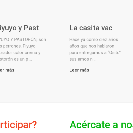
iyuyo y Past
La casita vac
YUYO Y PASTORÓN, son
Hace ya como diez años
s perrones, Piyuyo
años que nos hablaron
brador color crema y
para entregarnos a “Osito”
storón es un p ...
sus amos n ...
er más
Leer más
rticipar?
Acércate a no